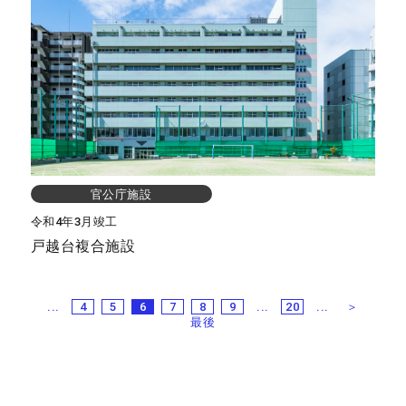
官公庁施設
令和4年3月竣工
戸越台複合施設
...
4
5
6
7
8
9
...
20
...
＞
最後