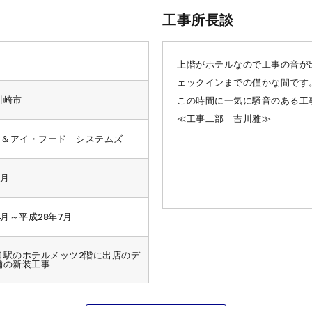
工事所長談
上階がホテルなので工事の音が
ェックインまでの僅かな間です
川崎市
この時間に一気に騒音のある工
≪工事二部 吉川雅≫
ブン＆アイ・フード システムズ
7月
4月～平成28年7月
口駅のホテルメッツ2階に出店のデ
舗の新装工事