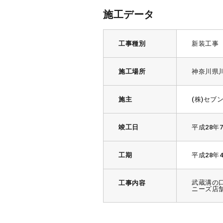
施工データ
工事種別
新装工事
施工場所
神奈川県
施主
(株)セ
竣工日
平成28年
工期
平成28年
武蔵溝の
工事内容
ニーズ店