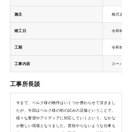
施主
株式会社ベ
竣工日
令和5年7月
工期
令和5年5
工事内容
スーパーマ
工事所長談
今まで、ベルク様の物件はいくつか携わらせて頂きまし
たが、今回はベルク様の初の試みの店舗ということで、
様々な要望やアイディアに対応していくという、なかな
か難しい現場となりました。普段やらないような仕事も